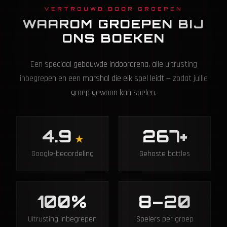
VERTROUWD DOOR GROEPEN
WAAROM GROEPEN BIJ
ONS BOEKEN
Een speciaal gebouwde indoorarena, alle uitrusting
inbegrepen en een marshal die elk spel leidt — zodat jullie
groep gewoon kan spelen.
4.9
267+
★
Google-beoordeling
Gehoste battles
100%
8–20
Uitrusting inbegrepen
Spelers per groep