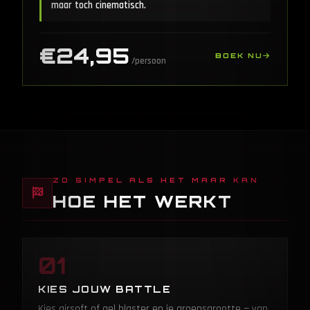
maar toch cinematisch.
€24,95
BOEK NU
/persoon
ZO SIMPEL ALS HET MAAR KAN
HOE HET WERKT
01
KIES JOUW BATTLE
Kies airsoft of gel blaster en je groepsgrootte — van