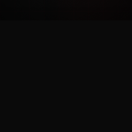
RUSH BATTLE ARENA
De toonaangevende tactische airsoft combat-arena met
geavanceerde elektronische systemen, professionele
uitrusting en zorgvuldig ontworpen spelmodi voor een
ongeëvenaarde ervaring.