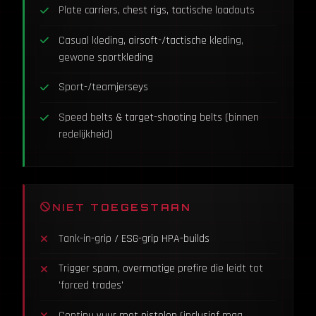
Plate carriers, chest rigs, tactische loadouts
Casual kleding, airsoft-/tactische kleding,
gewone sportkleding
Sport-/teamjerseys
Speed belts & target-shooting belts (binnen
redelijkheid)
NIET TOEGESTAAN
Tank-in-grip / ESG-grip HPA-builds
Trigger spam, overmatige prefire die leidt tot
'forced trades'
Continu vuur met pistolen (inclusief mag