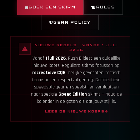
BOEK EEN SKIRM
RULES
GEAR POLICY
NIEUWE REGELS · VANAF 1 JULI
2026
Vanaf
1 juli 2026
, Rush B kiest een duidelijke
nieuwe koers. Reguliere skirms focussen op
recreatieve CQB
, eerlijke gevechten, tactisch
teamspel en respectvol gedrag. Competitieve
speedsoft-gear en speelstijlen verplaatsen
naar speciale
Speed Edition
skirms — houd de
kalender in de gaten als dat jouw stijl is.
LEES DE NIEUWE KOERS