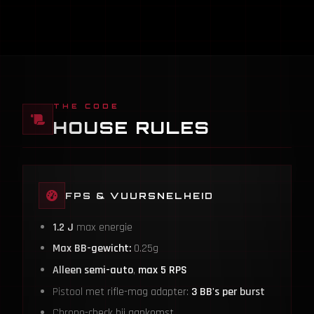
THE CODE
HOUSE RULES
FPS & VUURSNELHEID
1.2 J
max energie
Max BB-gewicht:
0.25g
Alleen semi-auto
,
max 5 RPS
Pistool met rifle-mag adapter:
3 BB's per burst
Chrono-check bij aankomst